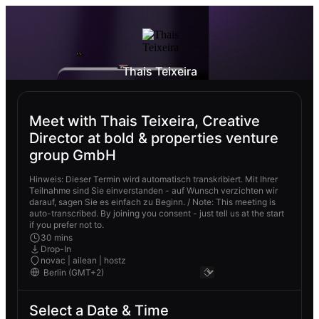
Thais Teixeira
Meet with Thais Teixeira, Creative
Director at bold & properties venture
group GmbH
Hinweis: Dieser Termin wird automatisch transkribiert. Mit Ihrer
Teilnahme sind Sie einverstanden - auf Wunsch verzichten wir
darauf, sagen Sie es einfach zu Beginn. / Note: This meeting is
auto-transcribed. By joining you consent - just tell us at the start
if you prefer not to.
30 mins
Drop-In
novac | ailean | hostz
Select a Date & Time