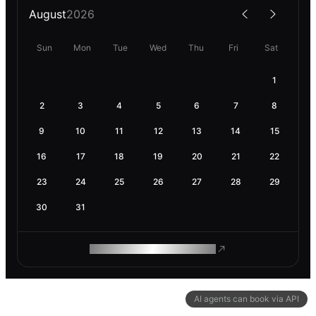
August
2026
Sun
Mon
Tue
Wed
Thu
Fri
Sat
1
2
3
4
5
6
7
8
9
10
11
12
13
14
15
16
17
18
19
20
21
22
23
24
25
26
27
28
29
30
31
ROAM MAKES REMOTE WORK
AI agents can book via API