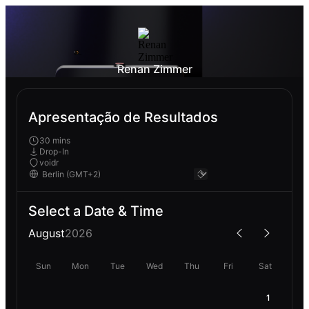
Renan Zimmer
Apresentação de Resultados
30 mins
Drop-In
voidr
Select a Date & Time
August
2026
Sun
Mon
Tue
Wed
Thu
Fri
Sat
1