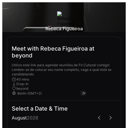
Rebeca Figueiroa
Meet with Rebeca Figueiroa at
beyond
Utilize este link para agendar reuniões de Fit Cultural comigo!
Lembre-se de colocar seu nome completo, vaga a qual está se
candidatando.
40 mins
Drop-In
beyond
Select a Date & Time
August
2026