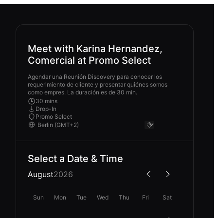
Meet with Karina Hernandez,
Comercial at Promo Select
Agendar una Reunión Discovery para conocer los
requerimiento de cliente y presentar quiénes somos
como empres. La duración es de 30 min.
30 mins
Drop-In
Promo Select
Select a Date & Time
August
2026
Sun
Mon
Tue
Wed
Thu
Fri
Sat