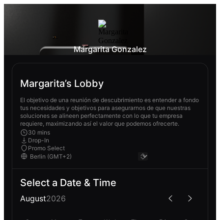
Margarita Gonzalez
Margarita’s Lobby
El objetivo de una reunión de descubrimiento es entender a fondo
tus necesidades y objetivos para asegurarnos de que nuestras
soluciones se alineen perfectamente con lo que tu empresa
requiere, maximizando así el valor que podemos ofrecerte.
30 mins
Drop-In
Promo Select
Select a Date & Time
August
2026